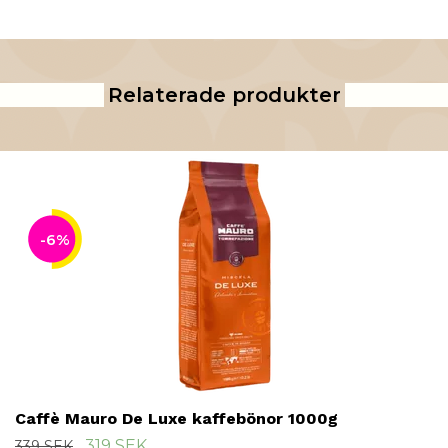
Relaterade produkter
-6%
Caffè Mauro De Luxe kaffebönor 1000g
319 SEK
339 SEK