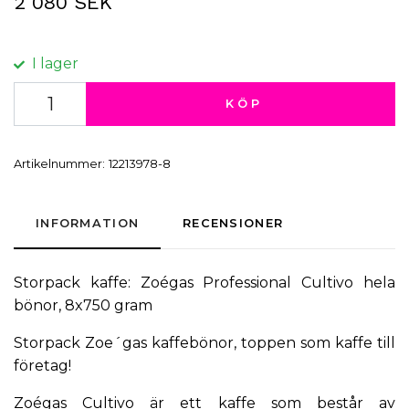
2 080 SEK
I lager
KÖP
Artikelnummer:
12213978-8
INFORMATION
RECENSIONER
Storpack kaffe: Zoégas Professional Cultivo hela
bönor, 8x750 gram
Storpack Zoe´gas kaffebönor, toppen som
kaffe till
företag
!
Zoégas Cultivo är ett kaffe som består av