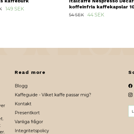
s kaffeburk
Italcaffè Nespresso Decaf
koffeinfria kaffekapslar 1
149 SEK
K
44 SEK
54 SEK
Read more
S
Blogg
Kaffeguide - Vilket kaffe passar mig?
Kontakt
ver
Presentkort
t.
Vanliga frågor
t
Integritetspolicy
er.