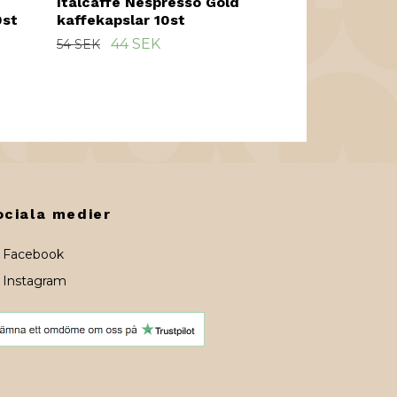
Italcaffè Nespresso Gold
0st
kaffekapslar 10st
44 SEK
54 SEK
ociala medier
Facebook
Instagram