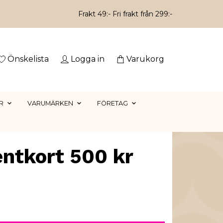
Frakt 49:- Fri frakt från 299:-
Önskelista
Logga in
Varukorg
R
VARUMÄRKEN
FÖRETAG
ntkort 500 kr