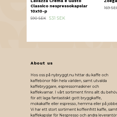
Lavazza Crema e Gusto
Zoega
Classico nespressokapslar
169 SE
10x10-p
531 SEK
590 SEK
About us
Hos oss på nybryggt.nu hittar du kaffe och
kaffebönor från hela världen, samt utvalda
kaffebryggare, espressomaskiner och
kaffekvarnar. I vårt sortiment finns allt du behö
för att laga fantastiskt gott bryggkaffe,
mokakaffe eller espresso, hemma eller på jobbe
Vi har ett stort sortiment koffeinfritt kaffe, sam
kaffekapslar för Nespresso och andra leverantör