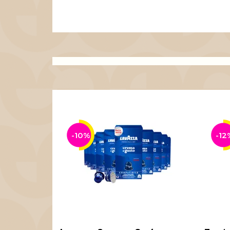
-10%
-12