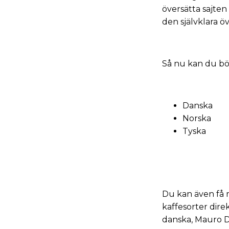
översätta sajten
den självklara
öv
Så nu kan du börj
Danska
Norska
Tyska
Du kan även få m
kaffesorter dire
danska
,
Mauro D