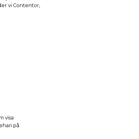
der vi Contentor,
m visa
ehari på