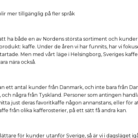
r att ha både en av Nordens största sortiment och kunde
produkt: kaffe. Under de åren vi har funnits, har vi fokus
 startade. Men med vårt läge i Helsingborg, Sveriges kaff
ara nära också.
an ett antal kunder från Danmark, och inte bara från D
 och några från Tyskland. Personer som antingen handlar
hitta just deras favoritkaffe någon annanstans, eller för 
fe från olika kafferosterier, på ett sätt få andra kan.
 lättare för kunder utanför Sverige, så är vi i dagsläget 