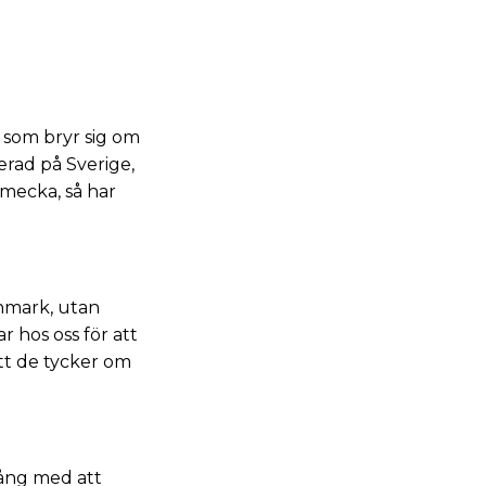
r som bryr sig om
erad på Sverige,
emecka, så har
anmark, utan
 hos oss för att
att de tycker om
igång med att