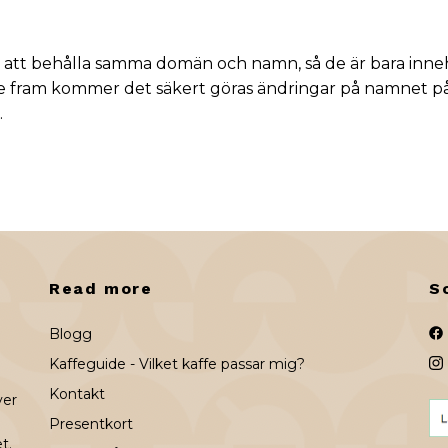
valt att behålla samma domän och namn, så de är bara inn
re fram kommer det säkert göras ändringar på namnet på
.
Read more
S
Blogg
Kaffeguide - Vilket kaffe passar mig?
Kontakt
ver
Presentkort
t.