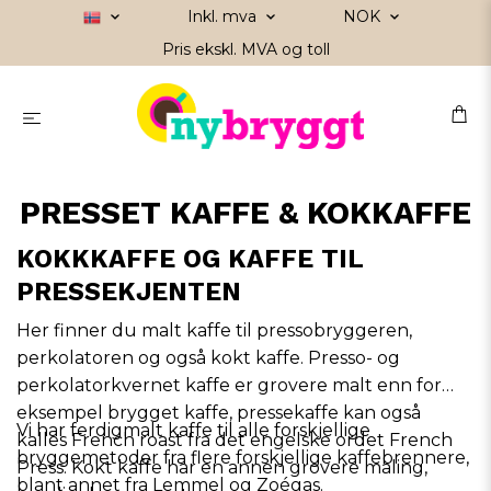
Inkl. mva
NOK
Pris ekskl. MVA og toll
PRESSET KAFFE & KOKKAFFE
KOKKKAFFE OG KAFFE TIL
PRESSEKJENTEN
Her finner du malt kaffe til
pressobryggeren
,
perkolatoren
og også kokt kaffe. Presso- og
perkolatorkvernet kaffe er grovere malt enn for
eksempel brygget kaffe, pressekaffe kan også
Vi har ferdigmalt kaffe til alle forskjellige
kalles French roast fra det engelske ordet French
bryggemetoder fra flere forskjellige kaffebrennere,
Press. Kokt kaffe har en annen grovere maling,
blant annet fra
Lemmel
og
Zoégas
.