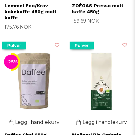
Lemmel Eco/Krav
ZOÉGAS Presso malt
kokekaffe 450g malt
kaffe 450g
kaffe
159.69 NOK
175.76 NOK
Pulver
Pulver
-25%
Legg i handlekurv
Legg i handlekurv
Daffee Chai 250g
Molinari Bio Organic