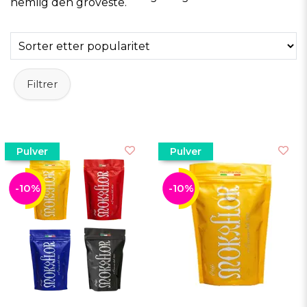
nemlig den groveste.
Filtrer
Pulver
Pulver
-10%
-10%