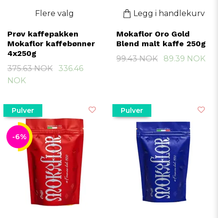
Flere valg
Legg i handlekurv
Prøv kaffepakken
Mokaflor Oro Gold
Mokaflor kaffebønner
Blend malt kaffe 250g
4x250g
99.43 NOK
89.39 NOK
375.63 NOK
336.46
NOK
Pulver
Pulver
-6%