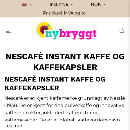
Inkl. mva
NOK
Pris ekskl. MVA og toll
NESCAFÈ INSTANT KAFFE OG
KAFFEKAPSLER
NESCAFÈ INSTANT KAFFE OG
KAFFEKAPSLER
Nescafé er et kjent kaffemerke grunnlagt av Nestlé
i 1938. De er kjent for sine
pulverkaffe
og innovative
kaffeprodukter, inkludert
kaffeputer
og
kaffemaskiner. De er et globalt kaffeverdensnavn
Les mer
og tilbyr bekvemmelighet og kvalitet til