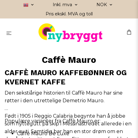
Inkl. mva
NOK
Pris ekskl. MVA og toll
Caffè Mauro
CAFFÈ MAURO KAFFEBØNNER OG
KVERNET KAFFE
Den sekstiårige historien til Caffè Mauro har sine
røtter i den utrettelige Demetrio Mauro.
Født i 1905 i Reggio Calabria begynte han å jobbe
Populære varianter fra Caffè Mauro er:
som hyttegutt på skip i Messinastredet allerede i en
alder av ti. Samtidig bar han en stor drøm om en
Caffè Mauro De Luxe