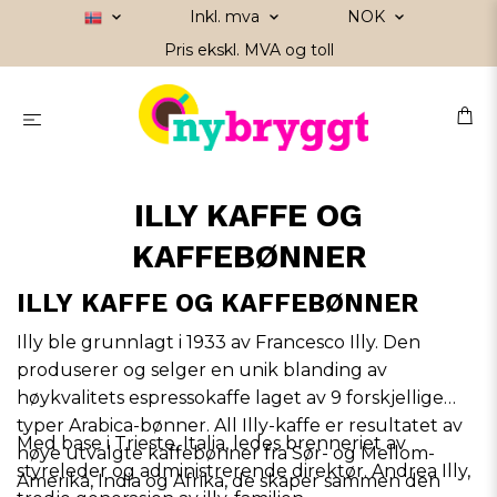
Inkl. mva
NOK
Pris ekskl. MVA og toll
ILLY KAFFE OG
KAFFEBØNNER
ILLY KAFFE OG KAFFEBØNNER
Illy ble grunnlagt i 1933 av Francesco Illy. Den
produserer og selger en unik blanding av
høykvalitets espressokaffe laget av 9 forskjellige
typer Arabica-bønner. All Illy-kaffe er resultatet av
Med base i Trieste, Italia, ledes brenneriet av
nøye utvalgte kaffebønner fra Sør- og Mellom-
styreleder og administrerende direktør. Andrea Illy,
Amerika, India og Afrika, de skaper sammen den