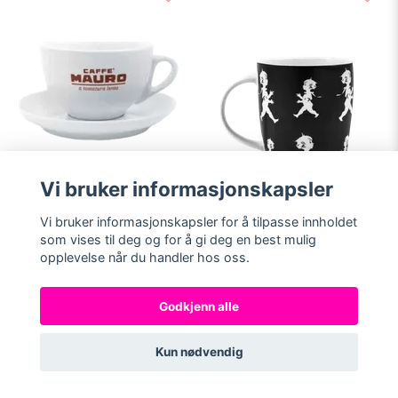
Vi bruker informasjonskapsler
Vi bruker informasjonskapsler for å tilpasse innholdet
Legg i handlekurv
Legg i handlekurv
som vises til deg og for å gi deg en best mulig
opplevelse når du handler hos oss.
Caffè Mauro
Solstickan krus Svart
Cappuccinokopp med
181.52 NOK
underfat
Godkjenn alle
109.31 NOK
(1)
Kun nødvendig