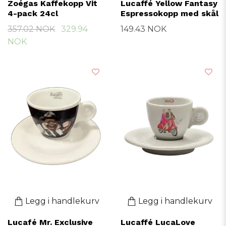
Zoégas Kaffekopp Vit
Lucaffé Yellow Fantasy
4-pack 24cl
Espressokopp med skål
357.02 NOK
329.94
149.43 NOK
NOK
Legg i handlekurv
Legg i handlekurv
Lucafé Mr. Exclusive
Lucaffé LucaLove