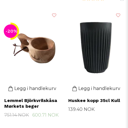
-20%
Legg i handlekurv
Legg i handlekurv
Lemmel Björkvrilskåsa
Huskee kopp 35cl Kull
Mørkets beger
139.40 NOK
751.14 NOK
600.71 NOK