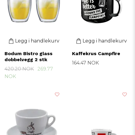
Legg i handlekurv
Legg i handlekurv
Bodum Bistro glass
Kaffekrus Campfire
dobbelvegg 2 stk
164.47 NOK
420.20 NOK
269.77
NOK