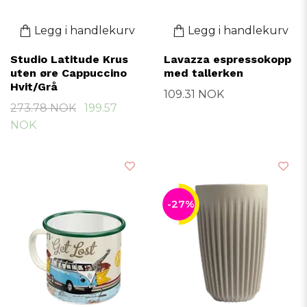
Legg i handlekurv
Legg i handlekurv
Studio Latitude Krus
Lavazza espressokopp
uten øre Cappuccino
med tallerken
Hvit/Grå
109.31 NOK
273.78 NOK
199.57
NOK
-27%