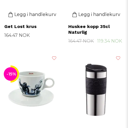
Legg i handlekurv
Legg i handlekurv
Get Lost krus
Huskee kopp 35cl
Naturlig
164.47 NOK
164.47 NOK
119.34 NOK
-15%