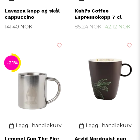
Lavazza kopp og skål
Kahl's Coffee
cappuccino
Espressokopp 7 cl
141.40 NOK
85.24 NOK
42.12 NOK
-21%
Legg i handlekurv
Legg i handlekurv
Lemmel Cup The Fire
Arvid Nordquist cup