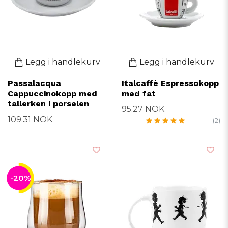
Legg i handlekurv
Legg i handlekurv
Passalacqua
Italcaffè Espressokopp
Cappuccinokopp med
med fat
tallerken i porselen
95.27 NOK
109.31 NOK
(2)
-20%