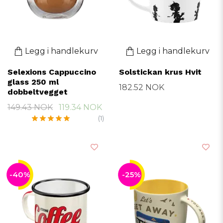
Legg i handlekurv
Legg i handlekurv
Selexions Cappuccino
Solstickan krus Hvit
glass 250 ml
182.52 NOK
dobbeltvegget
149.43 NOK
119.34 NOK
(1)
-40%
-25%