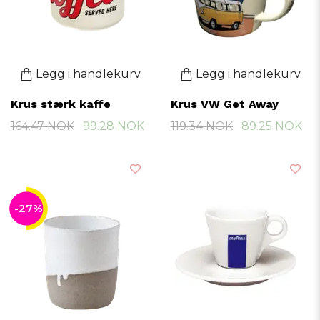
Legg i handlekurv
Legg i handlekurv
Krus stærk kaffe
Krus VW Get Away
164.47 NOK
99.28 NOK
119.34 NOK
89.25 NOK
-27%