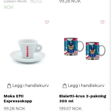
236.67 NOK
182.52
99.28 NOK
NOK
Legg i handlekurv
Legg i handlekurv
Moka Efti
Bialetti-krus 2-pakning
Espressokopp
300 ml
99.28 NOK
199.57 NOK