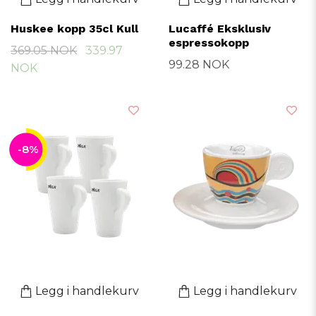
Huskee kopp 35cl Kull
Lucaffé Eksklusiv
espressokopp
369.05 NOK
339.97
99.28 NOK
NOK
-8%
Legg i handlekurv
Legg i handlekurv