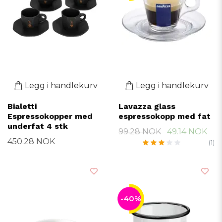
Legg i handlekurv
Legg i handlekurv
Bialetti
Lavazza glass
Espressokopper med
espressokopp med fat
underfat 4 stk
99.28 NOK
49.14 NOK
450.28 NOK
(1)
-40%