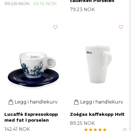
tallerken Porselen
99.28 NOK
49.14 NOK
79.23 NOK
Legg i handlekurv
Legg i handlekurv
Lucaffè Espressokopp
Zoégas kaffekopp Hvit
med fat i porselen
89.25 NOK
142.41 NOK
(1)