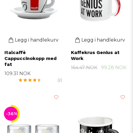
Legg i handlekurv
Legg i handlekurv
Italcaffè
Kaffekrus Genius at
Cappuccinokopp med
Work
fat
164.47 NOK
99.28 NOK
109.31 NOK
(2)
-36%