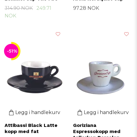
314.90 NOK
249.71
97.28 NOK
NOK
-51%
Legg i handlekurv
Legg i handlekurv
Attibassi Black Latte
Goriziana
kopp med fat
Espressokopp med