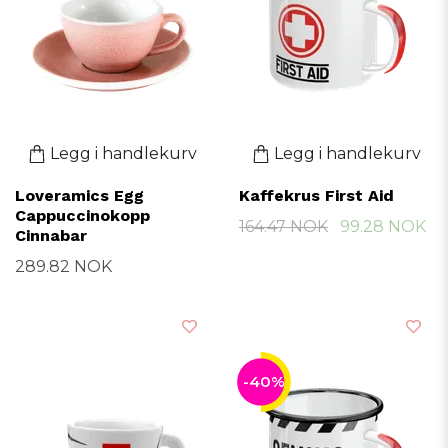
Legg i handlekurv
Legg i handlekurv
Loveramics Egg
Kaffekrus First Aid
Cappuccinokopp
164.47 NOK
99.28 NOK
Cinnabar
289.82 NOK
-40%