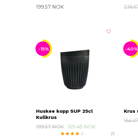
199.57 NOK
236.
-15%
-40%
Huskee kopp SUP 25cl
Krus 
Kullkrus
164.4
199.57 NOK
169.48 NOK
(1)