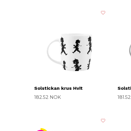
Solstickan krus Hvit
Solst
182.52 NOK
181.5