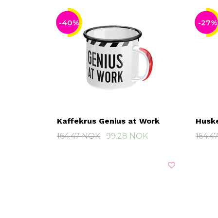
-40%
-27%
Kaffekrus Genius at Work
Huske
164.47 NOK
99.28 NOK
164.4