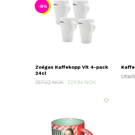
-8%
Zoégas Kaffekopp Vit 4-pack
Kaffe
24cl
Utsol
357.02 NOK
329.94 NOK