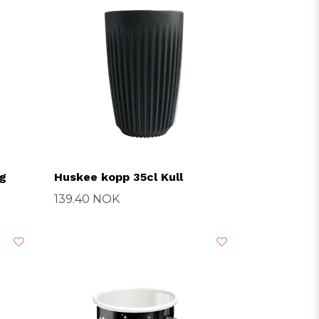
ig
Huskee kopp 35cl Kull
139.40 NOK