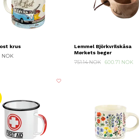
ost krus
Lemmel Björkvrilskåsa
Mørkets beger
7 NOK
751.14 NOK
600.71 NOK