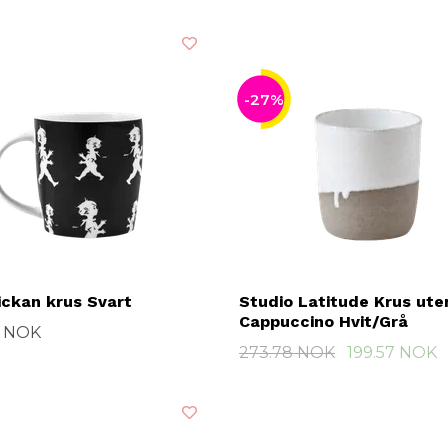
-27%
ickan krus Svart
Studio Latitude Krus ute
Cappuccino Hvit/Grå
2 NOK
273.78 NOK
199.57 NOK