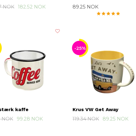
67 NOK
182.52 NOK
89.25 NOK
-25%
stærk kaffe
Krus VW Get Away
7 NOK
99.28 NOK
119.34 NOK
89.25 NOK