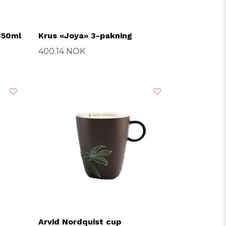
350ml
Krus «Joya» 3-pakning
400.14 NOK
Arvid Nordquist cup