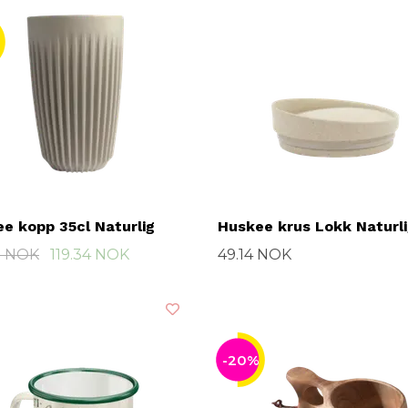
e kopp 35cl Naturlig
Huskee krus Lokk Naturl
7 NOK
119.34 NOK
49.14 NOK
-20%