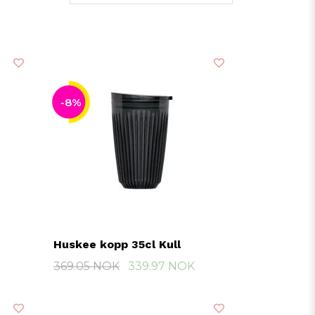
-8%
Huskee kopp 35cl Kull
369.05 NOK
339.97 NOK