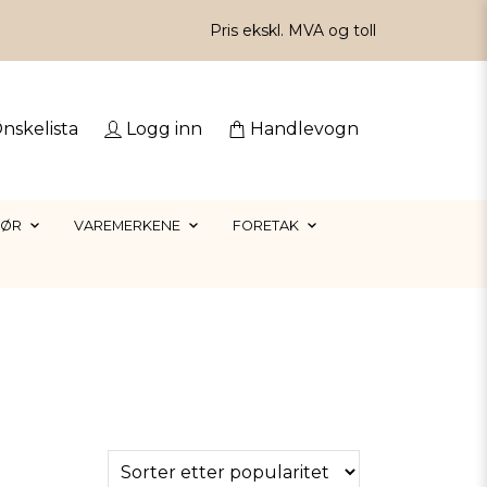
Pris ekskl. MVA og toll
nskelista
Logg inn
Handlevogn
HØR
VAREMERKENE
FORETAK