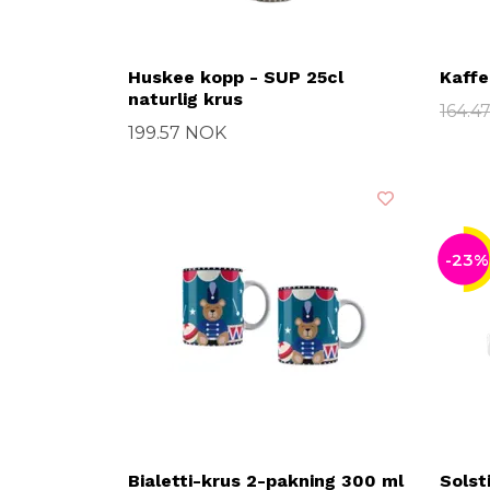
Huskee kopp - SUP 25cl
Kaffe
naturlig krus
164.4
199.57 NOK
-23%
Bialetti-krus 2-pakning 300 ml
Solst