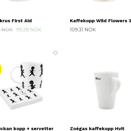
krus First Aid
Kaffekopp Wild Flowers 
7 NOK
99.28 NOK
109.31 NOK
ickan kopp + servetter
Zoégas kaffekopp Hvit