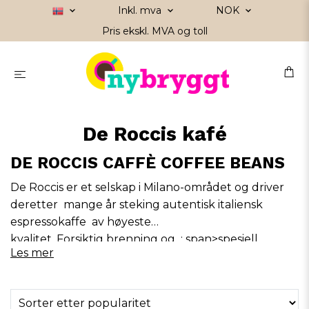
Inkl. mva
NOK
Pris ekskl. MVA og toll
De Roccis kafé
DE ROCCIS CAFFÈ COFFEE BEANS
De
Roccis
er et selskap i Milano-området og driver
deretter
mange
år
steking
autentisk italiensk
espressokaffe
av høyeste
kvalitet.
Forsiktig
brenning
og
;
span>spesiell
Les mer
emballasje
sikrer
bevaring av
alt originalt
span>karakteristikker i deres eksepsjonelle
kaffeblandinger
.