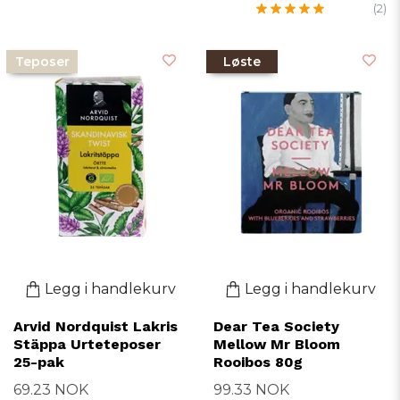
(2)
Teposer
Løste
Legg i handlekurv
Legg i handlekurv
Arvid Nordquist Lakris
Dear Tea Society
Stäppa Urteteposer
Mellow Mr Bloom
25-pak
Rooibos 80g
69.23 NOK
99.33 NOK