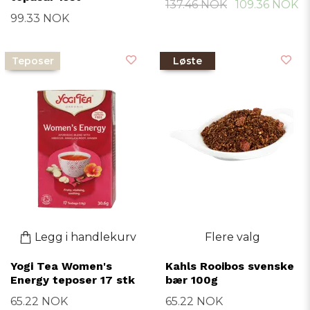
137.46 NOK
109.36 NOK
99.33 NOK
Teposer
Løste
Legg i handlekurv
Flere valg
Yogi Tea Women's
Kahls Rooibos svenske
Energy teposer 17 stk
bær 100g
65.22 NOK
65.22 NOK