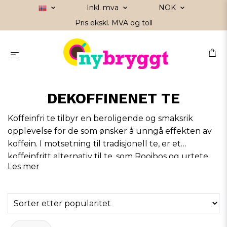
Inkl. mva
NOK
Pris ekskl. MVA og toll
DEKOFFINENET TE
Koffeinfri te tilbyr en beroligende og smaksrik
opplevelse for de som ønsker å unngå effekten av
koffein. I motsetning til tradisjonell te, er et
koffeinfritt alternativ til te, som Rooibos og urtete,
Les mer
100 % koffeinfritt. Dette gir deg en varmende kopp
som er en perfekt balanse mellom nytelse og
avslapning. Med forskjellige smaker og varianter
tilgjengelig, er koffeinfri te et godt valg for
avslappende øyeblikk og en god kopp selv sent på