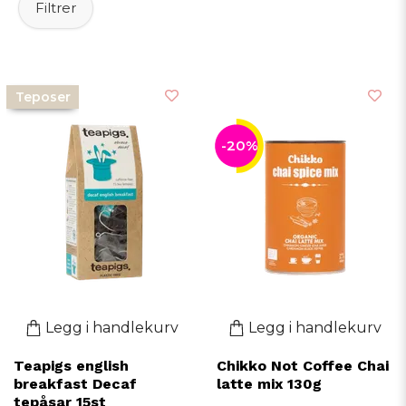
Filtrer
kvelden. En gunstig drink som appellerer til både
te-entusiaster og de som leter etter et avslappende
koffeinfritt alternativ.
Teposer
-20%
Legg i handlekurv
Legg i handlekurv
Teapigs english
Chikko Not Coffee Chai
breakfast Decaf
latte mix 130g
tepåsar 15st