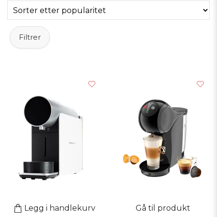
Kapselmaskinen passer perfekt både hjemme, på
kontoret eller hvorfor ikke på båten. Med en
Filtrer
kapselmaskin kan du enkelt variere kaffen og du
kan også lage te og varm sjokolade med den.
Kapslene finnes i mange ulike smaker, noe som gjør
at du enkelt kan finne en favoritt eller variere
mellom ulike smaker.
I vårt sortiment har vi samlet flere ulike modeller av
kapselmaskiner slik at du kan finne din favoritt . Det
finnes mange forskjellige stilige modeller å velge
mellom, både klassiske og moderne. Ta en titt på
produktene våre, sammenlign funksjonene deres
og finn en som passer inn i kjøkkenet ditt.
Legg i handlekurv
Gå til produkt