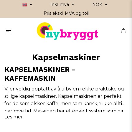
Inkl. mva
NOK
Pris ekskl. MVA og toll
Kapselmaskiner
KAPSELMASKINER -
KAFFEMASKIN
Vi er veldig opptatt av å tilby en rekke praktiske og
stilige kapselmaskiner. Kapselmaskinen er perfekt
for de som elsker kaffe, men som kanskje ikke alltid
har mye tid. Maskinen har et enkelt system som gir
Les mer
deg muligheten til raskt og enkelt å tilberede en
fantastisk god kopp kaffe å nyte.