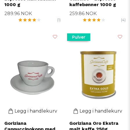
1000 g
kaffebønner 1000 g
289.96 NOK
259.86 NOK
(1)
(4)
Pulver
Legg i handlekurv
Legg i handlekurv
Goriziana
Goriziana Oro Ekstra
Cappuccinokopp med
malt kaffe 250g