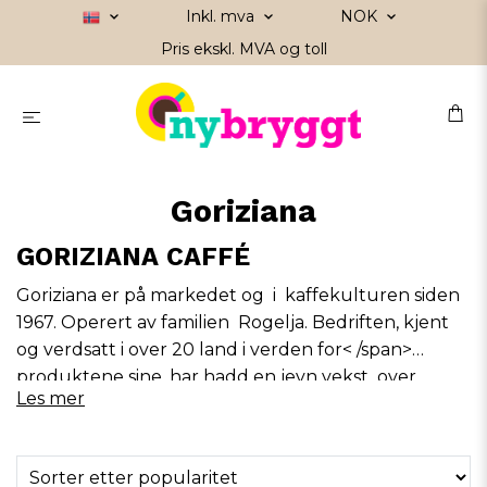
Inkl. mva
NOK
Pris ekskl. MVA og toll
Goriziana
GORIZIANA CAFFÉ
Goriziana
er
på markedet og
i
kaffekulturen
siden
1967.
Operert av
familien
Rogelja.
Bedriften
,
kjent
og verdsatt
i over 20 land
i verden for< /span>
produktene sine
,
har
hadd
en jevn vekst
over
Les mer
årene.