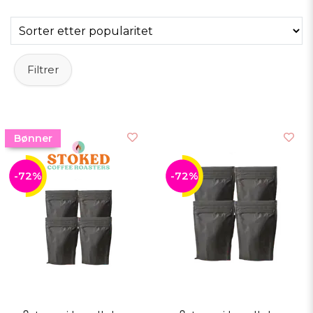
vibbar. Batch för batch, kopp för kopp.
kaffe.
Filtrer
Bønner
-72%
-72%