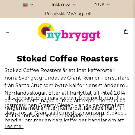
Inkl. mva
NOK
Pris ekskl. MVA og toll
Stoked Coffee Roasters
Stoked Coffee Roasters är ett litet kafferosteri i
norra Sverige, grundat av Grant Reimer – en surfare
från Santa Cruz som bytte Kaliforniens stränder mot
Norrlands skogar. Efter att ha flyttat till Piteå 2014
Tillsammans med nära vänner, familj och den lilla
och spenderat några år med att experimentera på
rostmaskinen Granny Giesen – en av de första i sitt
helgerna med en liten kafferost, landade han till
slag – rostar Grant kaffe med stor omsorg. Stoked
slut i Sundsvall. Det som började som ett
handlar om mer än bara kaffe; det handlar om att
hobbyprojekt har vuxit till ett passionerat rosteri
Les mer
bygga gemenskap genom smak, design och sköna
med fokus på hjärta, gemenskap och riktigt gott