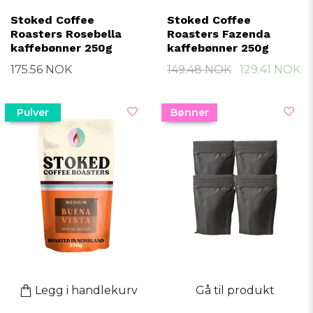
Stoked Coffee
Stoked Coffee
Roasters Rosebella
Roasters Fazenda
kaffebønner 250g
kaffebønner 250g
175.56 NOK
149.48 NOK
129.41 NOK
Pulver
Bønner
Legg i handlekurv
Gå til produkt