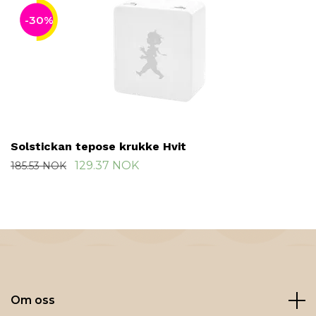
-30%
Solstickan tepose krukke Hvit
129.37 NOK
185.53 NOK
Om oss