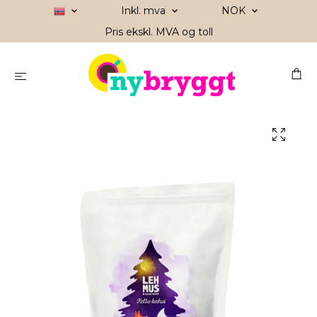
Inkl. mva
NOK
Pris ekskl. MVA og toll