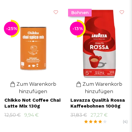
Bohnen
-25%
-13%
Zum Warenkorb
Zum Warenkorb
hinzufügen
hinzufügen
Chikko Not Coffee Chai
Lavazza Qualità Rossa
Latte Mix 130g
Kaffeebohnen 1000g
12,50 €
9,94 €
31,83 €
27,27 €
(4)