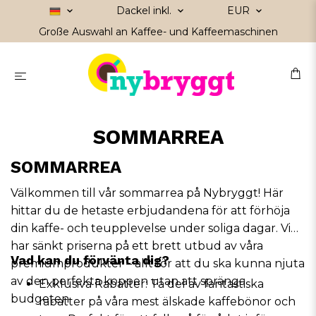
Dackel inkl.
EUR
Große Auswahl an Kaffee- und Kaffeemaschinen
SOMMARREA
SOMMARREA
Välkommen till vår sommarrea på Nybryggt! Här
hittar du de hetaste erbjudandena för att förhöja
din kaffe- och teupplevelse under soliga dagar. Vi
har sänkt priserna på ett brett utbud av våra
Vad kan du förvänta dig?
premiumprodukter – allt för att du ska kunna njuta
av den perfekta koppen utan att spränga
Exklusiva Rabatter: Ta del av fantastiska
budgeten.
rabatter på våra mest älskade kaffebönor och