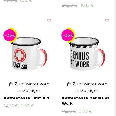
11,77 €
8,12 €
24,90 €
18,15 €
-36%
-36%
Zum Warenkorb
Zum Warenkorb
hinzufügen
hinzufügen
Kaffeetasse First Aid
Kaffeetasse Genius at
Work
14,96 €
9,03 €
14,96 €
9,03 €