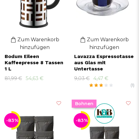
Zum Warenkorb
Zum Warenkorb
hinzufügen
hinzufügen
Bodum Eileen
Lavazza Espressotasse
Kaffeepresse 8 Tassen
aus Glas mit
1 L
Untertasse
81,99 €
54,63 €
9,03 €
4,47 €
(1)
Bohnen
-83%
-83%