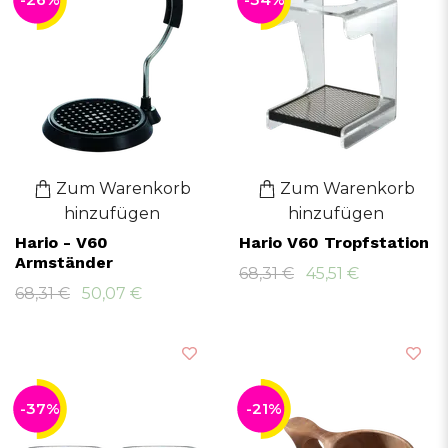
Zum Warenkorb
Zum Warenkorb
hinzufügen
hinzufügen
Hario - V60
Hario V60 Tropfstation
Armständer
68,31 €
45,51 €
68,31 €
50,07 €
-37%
-21%