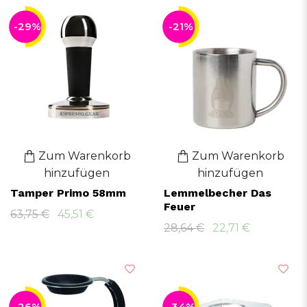
-29%
-21%
Zum Warenkorb
Zum Warenkorb
hinzufügen
hinzufügen
Tamper Primo 58mm
Lemmelbecher Das
Feuer
63,75 €
45,51 €
28,64 €
22,71 €
-26%
-34%