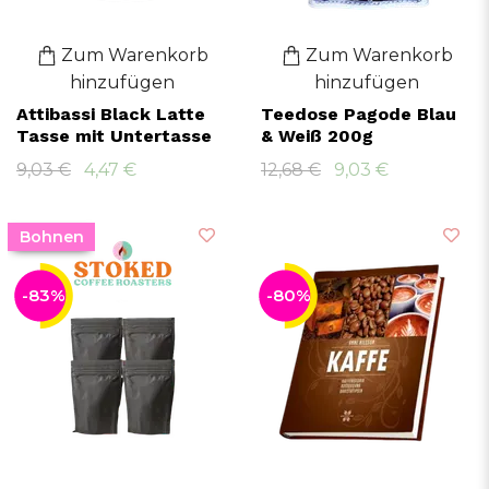
Zum Warenkorb
Zum Warenkorb
hinzufügen
hinzufügen
Attibassi Black Latte
Teedose Pagode Blau
Tasse mit Untertasse
& Weiß 200g
9,03 €
4,47 €
12,68 €
9,03 €
Bohnen
-83%
-80%