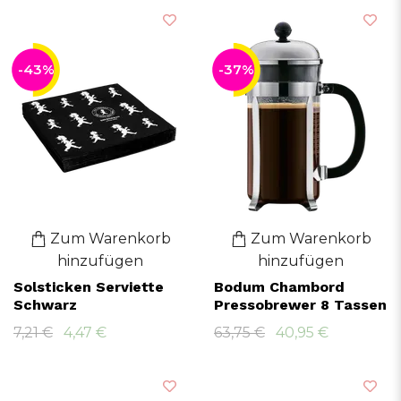
-43%
-37%
Zum Warenkorb
Zum Warenkorb
hinzufügen
hinzufügen
Solsticken Serviette
Bodum Chambord
Schwarz
Pressobrewer 8 Tassen
7,21 €
4,47 €
63,75 €
40,95 €