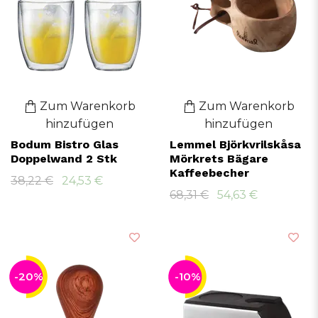
Zum Warenkorb
Zum Warenkorb
hinzufügen
hinzufügen
Bodum Bistro Glas
Lemmel Björkvrilskåsa
Doppelwand 2 Stk
Mörkrets Bägare
Kaffeebecher
38,22 €
24,53 €
68,31 €
54,63 €
-20%
-10%