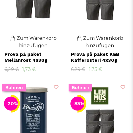
Zum Warenkorb
Zum Warenkorb
hinzufügen
hinzufügen
Prova på paket
Prova på paket K&B
Mellanrost 4x30g
Kafferosteri 4x30g
6,29 €
1,73 €
6,29 €
1,73 €
Bohnen
Bohnen
-20%
-83%