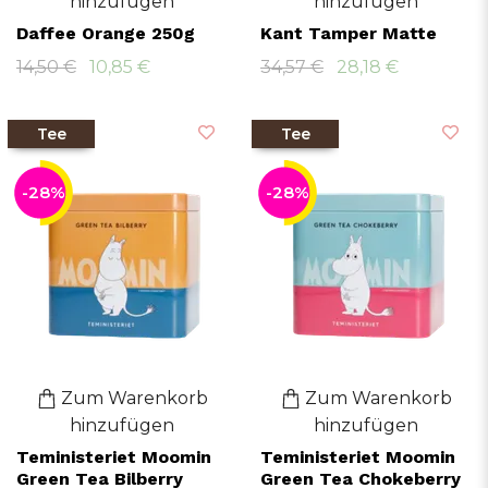
hinzufügen
hinzufügen
Daffee Orange 250g
Kant Tamper Matte
14,50 €
10,85 €
34,57 €
28,18 €
Tee
Tee
-28%
-28%
Zum Warenkorb
Zum Warenkorb
hinzufügen
hinzufügen
Teministeriet Moomin
Teministeriet Moomin
Green Tea Bilberry
Green Tea Chokeberry