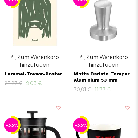
Zum Warenkorb
Zum Warenkorb
hinzufügen
hinzufügen
Lemmel-Tresor-Poster
Motta Barista Tamper
Aluminium 53 mm
27,27 €
9,03 €
30,01 €
11,77 €
-33%
-33%