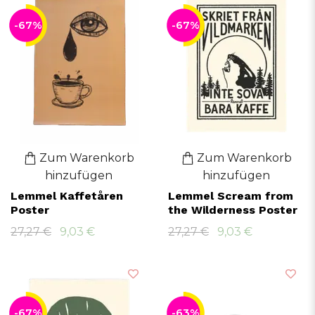
-67%
-67%
Zum Warenkorb
Zum Warenkorb
hinzufügen
hinzufügen
Lemmel Kaffetåren
Lemmel Scream from
Poster
the Wilderness Poster
27,27 €
9,03 €
27,27 €
9,03 €
-67%
-63%