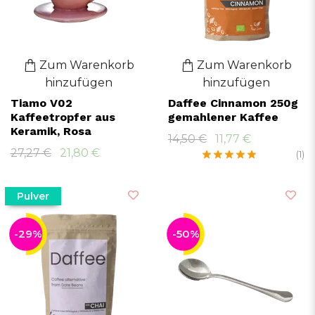
Zum Warenkorb
Zum Warenkorb
hinzufügen
hinzufügen
Tiamo V02
Daffee Cinnamon 250g
Kaffeetropfer aus
gemahlener Kaffee
Keramik, Rosa
14,50 €
11,77 €
27,27 €
21,80 €
(1)
Pulver
-29%
-50%