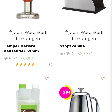
Zum Warenkorb
Zum Warenkorb
hinzufügen
hinzufügen
Tamper Barista
Stopfkabine
Palisander 53mm
40,95 €
36,39 €
45,51 €
36,39 €
(1)
-21%