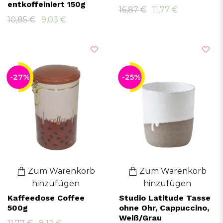
entkoffeiniert 150g
16,87 €
11,77 €
10,85 €
9,03 €
-27%
-25%
Zum Warenkorb
Zum Warenkorb
hinzufügen
hinzufügen
Kaffeedose Coffee
Studio Latitude Tasse
500g
ohne Ohr, Cappuccino,
Weiß/Grau