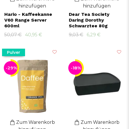
hinzufügen
hinzufügen
Hario - Kaffeekanne
Dear Tea Society
V60 Range Server
Daring Dorothy
600ml
Schwarztee 80g
50,07 €
40,95 €
9,03 €
6,29 €
Pulver
-29%
-18%
Zum Warenkorb
Zum Warenkorb