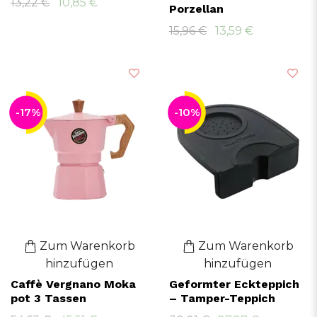
13,22 €
10,85 €
Porzellan
15,96 €
13,59 €
-17%
-10%
Zum Warenkorb
Zum Warenkorb
hinzufügen
hinzufügen
Caffè Vergnano Moka
Geformter Eckteppich
pot 3 Tassen
– Tamper-Teppich