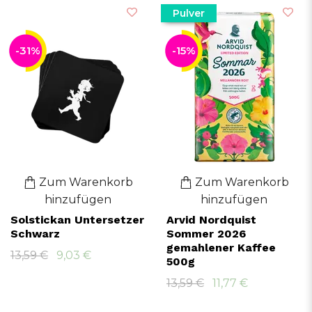
Pulver
-31%
-15%
Zum Warenkorb
Zum Warenkorb
hinzufügen
hinzufügen
Solstickan Untersetzer
Arvid Nordquist
Schwarz
Sommer 2026
gemahlener Kaffee
13,59 €
9,03 €
500g
13,59 €
11,77 €