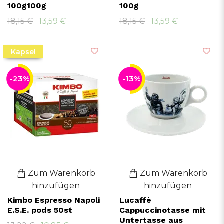
100g100g
100g
18,15 €
13,59 €
18,15 €
13,59 €
Kapsel
-23%
-13%
Zum Warenkorb
Zum Warenkorb
hinzufügen
hinzufügen
Kimbo Espresso Napoli
Lucaffè
E.S.E. pods 50st
Cappuccinotasse mit
Untertasse aus