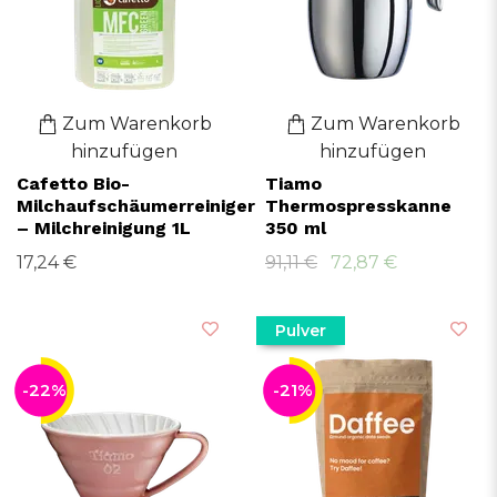
Zum Warenkorb
Zum Warenkorb
hinzufügen
hinzufügen
Cafetto Bio-
Tiamo
Milchaufschäumerreiniger
Thermospresskanne
– Milchreinigung 1L
350 ml
17,24 €
91,11 €
72,87 €
Pulver
-22%
-21%