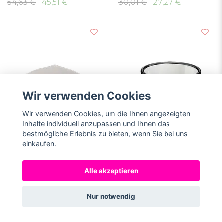
54,63 €
45,51 €
30,01 €
27,27 €
Wir verwenden Cookies
Wir verwenden Cookies, um die Ihnen angezeigten
Inhalte individuell anzupassen und Ihnen das
bestmögliche Erlebnis zu bieten, wenn Sie bei uns
einkaufen.
Gehen Sie zum
Gehen Sie zum
Produkt
Produkt
Alle akzeptieren
Hario V60 Papierfilter
Kaffeetasse Enjoy
Größe 2 100 Stk
Ausverkauft
Nur notwendig
Ausverkauft
(1)