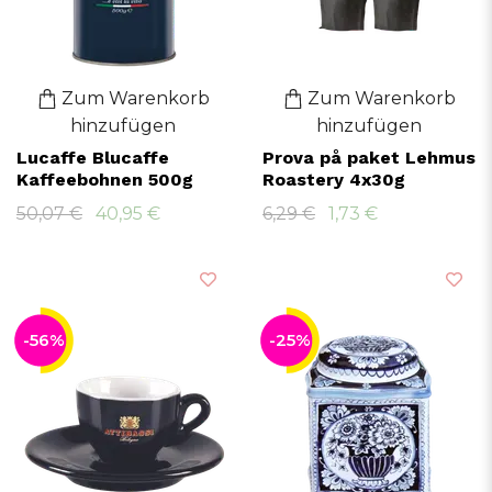
Zum Warenkorb
Zum Warenkorb
hinzufügen
hinzufügen
Lucaffe Blucaffe
Prova på paket Lehmus
Kaffeebohnen 500g
Roastery 4x30g
50,07 €
40,95 €
6,29 €
1,73 €
-56%
-25%