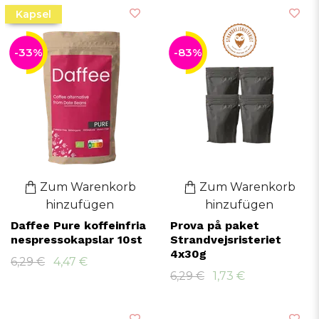
Kapsel
-33%
-83%
Zum Warenkorb
Zum Warenkorb
hinzufügen
hinzufügen
Daffee Pure koffeinfria
Prova på paket
nespressokapslar 10st
Strandvejsristeriet
4x30g
6,29 €
4,47 €
6,29 €
1,73 €