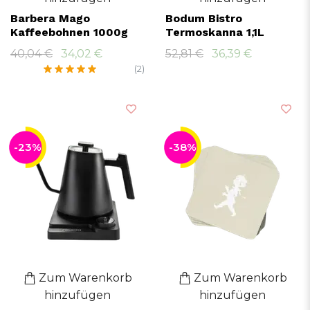
Barbera Mago
Bodum Bistro
Kaffeebohnen 1000g
Termoskanna 1,1L
40,04 €
34,02 €
52,81 €
36,39 €
(2)
-23%
-38%
Zum Warenkorb
Zum Warenkorb
hinzufügen
hinzufügen