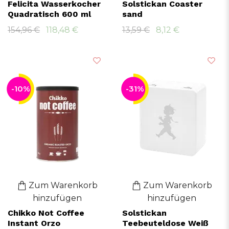
Felicita Wasserkocher
Solstickan Coaster
Quadratisch 600 ml
sand
154,96 €
118,48 €
13,59 €
8,12 €
-10%
-31%
Zum Warenkorb
Zum Warenkorb
hinzufügen
hinzufügen
Chikko Not Coffee
Solstickan
Instant Orzo
Teebeuteldose Weiß